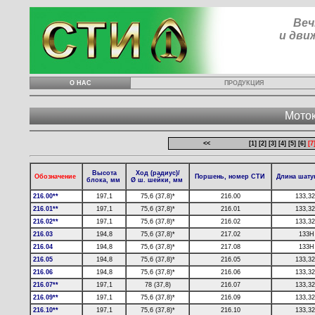
Веч
и дви
О НАС
ПРОДУКЦИЯ
Мото
К началу
<<
[1]
[2]
[3]
[4]
[5]
[6]
[7
Высота
Ход (радиус)/
Обозначение
Поршень, номер СТИ
Длина шату
блока, мм
Ø ш. шейки, мм
216.00**
197,1
75,6 (37,8)*
216.00
133,32
216.01**
197,1
75,6 (37,8)*
216.01
133,32
216.02**
197,1
75,6 (37,8)*
216.02
133,32
216.03
194,8
75,6 (37,8)*
217.02
133Н
216.04
194,8
75,6 (37,8)*
217.08
133Н
216.05
194,8
75,6 (37,8)*
216.05
133,32
216.06
194,8
75,6 (37,8)*
216.06
133,32
216.07**
197,1
78 (37,8)
216.07
133,32
216.09**
197,1
75,6 (37,8)*
216.09
133,32
216.10**
197,1
75,6 (37,8)*
216.10
133,32