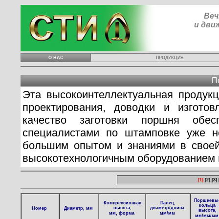
Веч
и дви
О НАС
ПРОДУКЦИЯ
П
Эта высокоинтеллектуальная продук
проектирования, доводки и изготов
качество заготовки поршня обес
специалистами по штамповке уже н
большим опытом и знаниями в своей
высокотехнологичным оборудованием 
К началу
<<
[1]
[2]
[3]
Поршневы
Компрессионная
Палец,
кольца
высота,
диаметр/длина,
Номер
Диаметр, мм
высота,
мм, форма
мм/мм
мм/мм/мм