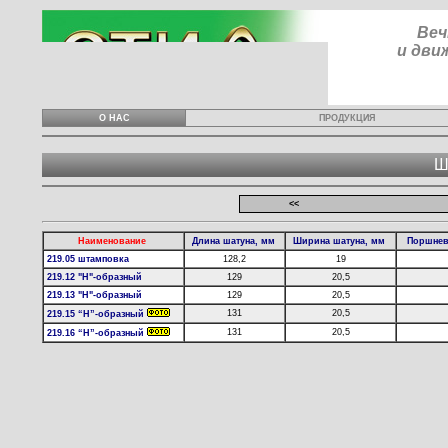
Веч
и дви
О НАС
ПРОДУКЦИЯ
Ш
К началу
<<
Наименование
Длина шатуна, мм
Ширина шатуна, мм
Поршнев
219.05 штамповка
128,2
19
219.12 "Н"-образный
129
20,5
219.13 "Н"-образный
129
20,5
131
20,5
219.15 “Н”-образный
131
20,5
219.16 “Н”-образный